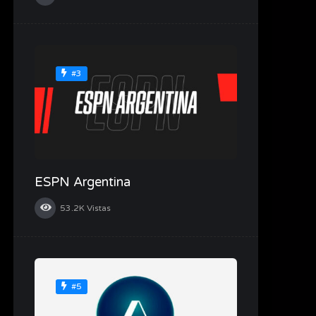
#3
ESPN Argentina
53.2K
Vistas
#5