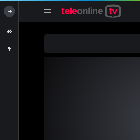
Network error
Descargar archivo: https://streaming.telered.com.ar/santa-maria/s