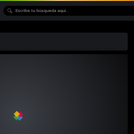
treaming/mystreamMed.m3u8