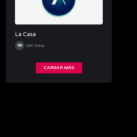
La Casa
38K
Vistas
CARGAR MÁS