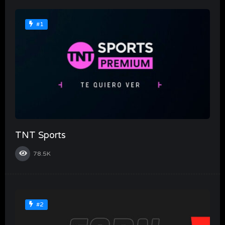
#1
TNT Sports
78.5K
#2