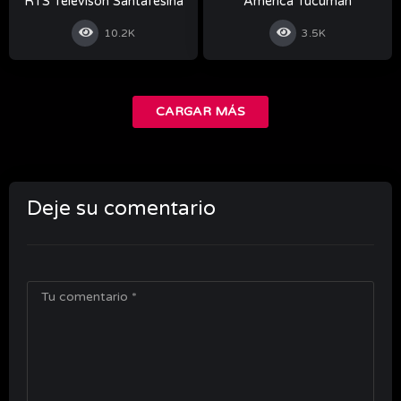
RTS Televisón Santafesina
América Tucumán
10.2K
3.5K
CARGAR MÁS
Deje su comentario