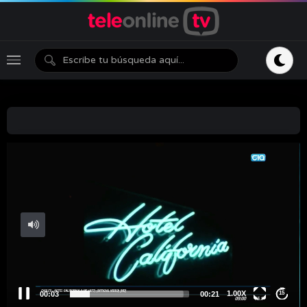
1.00X
00:04
00:21
15