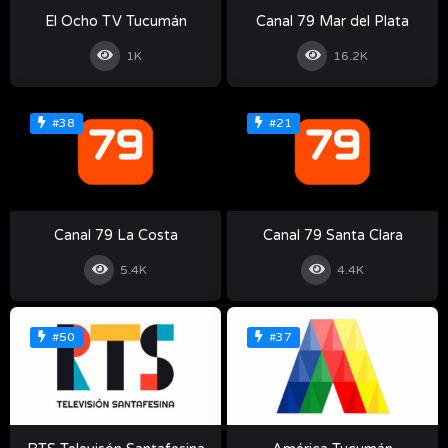
El Ocho TV Tucumán
Canal 79 Mar del Plata
1K
16.2K
#38
#21
Canal 79 La Costa
Canal 79 Santa Clara
5.4K
4.4K
#50
#37