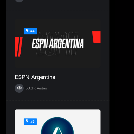
#4
ESPN Argentina
53.3K
Vistas
#5