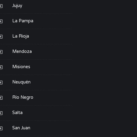
Jujuy
La Pampa
La Rioja
Mendoza
Misiones
Neuquén
Río Negro
Salta
San Juan