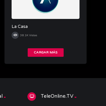
La Casa
38.1K
Vistas
CARGAR MÁS
al
TeleOnline.TV